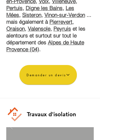
en-Provence
,
Volx
,
Villeneuve
,
Pertuis
,
Digne les Bains
,
Les
Mées
,
Sisteron
,
Vinon-sur-Verdon
...
mais également à
Pierrevert
,
Oraison
,
Valensole
,
Peyruis
et les
alentours et surtout sur tout le
département des
Alpes de Haute
Provence (04)
.
Demander un devis
Travaux d'isolation