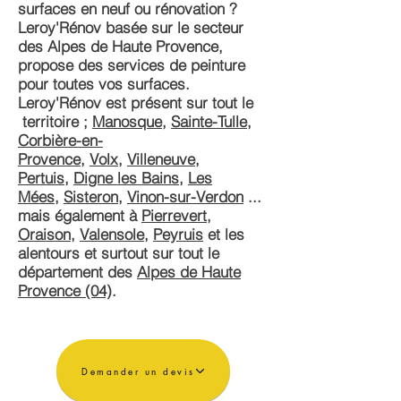
surfaces en neuf ou rénovation ?
Leroy'Rénov basée sur le secteur
des Alpes de Haute Provence,
propose des services de peinture
pour toutes vos surfaces.
Leroy'Rénov est présent sur tout le
territoire ;
Manosque
,
Sainte-Tulle
,
Corbière-en-
Provence
,
Volx
,
Villeneuve
,
Pertuis
,
Digne l
es Bains
,
Les
Mées
,
Sisteron
,
Vinon-sur-Verdon
...
mais également à
Pierrevert
,
Oraison
,
Valensole
,
Peyruis
et les
alentours et surtout sur tout le
département des
Alpes de Haute
Provence (04)
.
Demander un devis