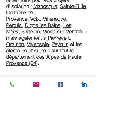
d'isolation ;
Manosque
,
Sainte-Tulle
,
Corbière-en-
Provence
,
Volx
,
Villeneuve
,
Pertuis
,
Digne les Bains
,
Les
Mées
,
Sisteron
,
Vinon-sur-Verdon
...
mais également à
Pierrevert
,
Oraison
,
Valensole
,
Peyruis
et les
alentours et surtout sur tout le
département des
Alpes de Haute
Provence (04)
.
Demander un devis