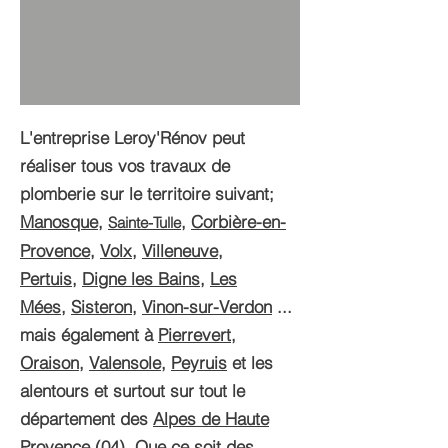
L'entreprise Leroy'Rénov peut
réaliser tous vos travaux de
plomberie sur le territoire suivant;
Manosque
,
,
Corbière-en-
Sainte-Tulle
Provence
,
Volx
,
Villeneuve
,
Pertuis
,
Digne les Bains
,
Les
Mées
,
Sisteron
,
Vinon-sur-Verdon
...
mais également à
Pierrevert
,
Oraison
,
Valensole
,
Peyruis
et les
alentours et surtout sur tout le
département des
Alpes de Haute
Provence (04)
. Que ce soit des