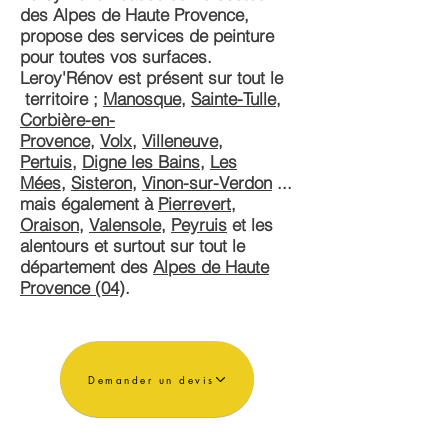
des Alpes de Haute Provence,
propose des services de peinture
pour toutes vos surfaces.
Leroy'Rénov est présent sur tout le
territoire ;
Manosque
,
Sainte-Tulle
,
Corbière-en-
Provence
,
Volx
,
Villeneuve
,
Pertuis
,
Digne l
es Bains
,
Les
Mées
,
Sisteron
,
Vinon-sur-Verdon
...
mais également à
Pierrevert
,
Oraison
,
Valensole
,
Peyruis
et les
alentours et surtout sur tout le
département des
Alpes de Haute
Provence (04)
.
Demander un devis